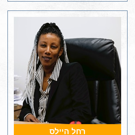
רחל היילס