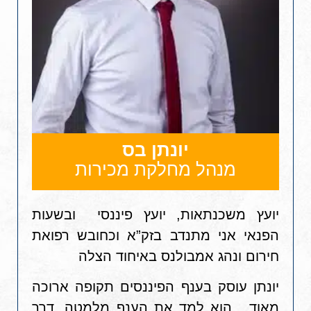
יונתן בס
מנהל מחלקת מכירות
יועץ משכנתאות, יועץ פיננסי ובשעות
הפנאי אני מתנדב בזק”א וכחובש רפואת
חירום ונהג אמבולנס באיחוד הצלה
יונתן עוסק בענף הפיננסים תקופה ארוכה
מאוד. הוא למד את הענף מלמטה, דרך