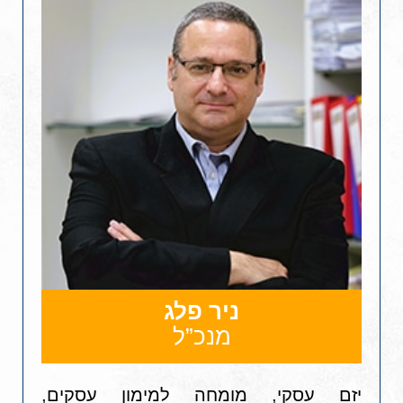
ניר פלג
מנכ”ל
יזם עסקי, מומחה למימון עסקים,