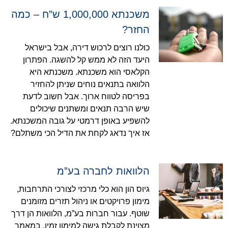
משכנתא 1,000,000 ש”ח – כמה
החזר?
כולנו רוצים לרכוש דירה, אבל בישראל
היעד הזה לא ממש קל להשגה. הפתרון
הקלאסי הוא משכנתא. משכנתא היא
הלוואה בתנאים נוחים שניתן להחזיר
בפריסה לטווח ארוך. אבל חשוב לדעת
שיש הרבה תנאים ומשתנים שיכולים
להשפיע באופן דרמטי על גובה המשכנתא.
אז איך נדאג לקחת את הדיל הכי משתלם?
הלוואות לחברה בע”מ
גיוס הון הוא כלי מרכזי לצורכי התרחבות,
מימון פרויקטים או ניהול תזרים מזומנים
שוטף. עבור חברות בע”מ, הלוואות הן דרך
מצוינת לקבלת גישה למימון זמין. במאמר