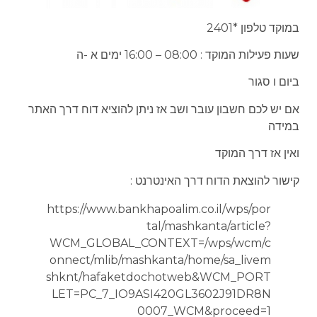
במוקד טלפון *2401
שעות פעילות המוקד : 08:00 – 16:00 ימים א -ה
ביום ו סגור
אם יש לכם חשבון עובר ושב אז ניתן להוציא דוח דרך האתר
במידה
ואין אז דרך המוקד
קישור להוצאת הדוח דרך האינטרנט :
https://www.bankhapoalim.co.il/wps/por
tal/mashkanta/article?
WCM_GLOBAL_CONTEXT=/wps/wcm/c
onnect/mlib/mashkanta/home/sa_livem
shknt/hafaketdochotweb&WCM_PORT
LET=PC_7_IO9ASI420GL3602J91DR8N
0007_WCM&proceed=1