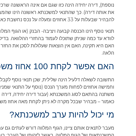
נוספת), דירה יחידה הינה כזו שגם אם אינה הראשונה שרכ
את אותה דירה). כך שהתנאי למשכנתא ראשונה הינו שהמבקש
להבהיר שבעלות על 33 אחוזים ומעלה על נכס נחשבת כאי עמידה בתנאי המדובר.
תנאי נוסף הינו הכנסה קבועה ויציבה- הבנק (או הגוף המ
לוודא עד כמה שניתן שתוכלו לעמוד בהחזרי ההלוואה. בד
האם היא תקינה, האם אין הוצאות שעלולות לסכן את החזר 
הלאה.
האם אפשר לקחת 100 אחוז משכנתא?
התשובה לשאלה דלעיל הינה שלילית, שכן תנאי נוסף לקבלת
וחמישה אחוזים לפחות מערך הנכס (נוסף על התנאי שמנינו 
משתנה בהתאם לסוג המשכנתא (עבור דירה יחידה, דירה נו
כאמור – מבהיר שבכל מקרה לא ניתן לקחת מאה אחוז משכ
מי יכול להיות ערב למשכנתא?
מעבר לתנאים אותם ציינו, הגוף המלווה דורש לעתים גם ער
המשכנתאות של הגוף המלווה. באשר לזהותו של הערב: רו