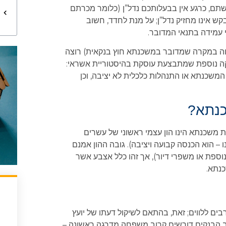
שתם, כרגע אין בבעלותכם נדל”ן (כלומר מכרתם
 אינו מחזיק נדל”ן; על מנת לחדד, חשוב
לווה במקרה שמדובר במשכנתא חוץ בנקאית) רוצה
יקה נוספת שמתבצעת עוסקת בהיסטוריית אשראי:
המשכנתא או התנהלות כלכלית לא יציבה, וכן
 משכנתא הינו הון עצמי ראשוני של עשרים
– הוא הכנסה קבועה ויציבה). גובה ההון אמנם
ספת או משפרי דיור), אך זהו כלל אצבע אשר
נתא.
בים ללווים; זאת, בהתאם לשיקול דעתו של יועץ
ב הבנקים דורשים קרוב משפחה מדרגה ראשונה –