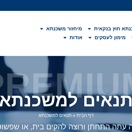
תא חוץ בנקאית
מיחזור משכנתא
מימון לעסקים
אודות
PREMIU
נאים למשכנתא
דף הבית
»
תנאים למשכנתא
זה עתה התחתן ורוצה להקים בית, או שפש