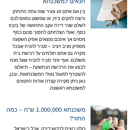
תנאים למשכנתא
בין אם אתם זוג צעיר שזה עתה התחתן
ורוצה להקים בית, או שפשוט נמאס לכם
לשלם שכר דירה עקב התחושה של בזבוז
כסף, ואולי הצלחתם לחסוך סכום כסף
מסוים אך אינכם מוצאים אפיק השקעה
מספיק מניב ויציב – סביר להניח שבכל
מקרה גם אתם חולמים על רכישת בית
משלכם. ואף יותר סביר להניח שעל מנת
לבצע את הרכישה הנחשקת – תיאלצו
להצטרף למעגל נוטלי המשכנתאות. ובכן,
כאן ניתן סקירה קצרה אודות התנאים
למשכנתא ראשונה.
משכנתא 1,000,000 ש”ח – כמה
החזר?
כולנו רוצים לרכוש דירה, אבל בישראל