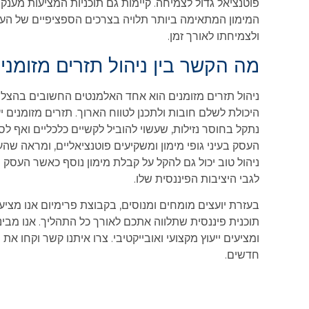
פוטנציאל גדול לצמיחה. קיימות גם תוכניות המציעות מענ
המימון המתאימה ביותר תלויה בצרכים הספציפיים של העסק
ולצמיחתו לאורך זמן.
מה הקשר בין ניהול תזרים מזומני
ניהול תזרים מזומנים הוא אחד האלמנטים החשובים בהצלח
היכולת לשלם חובות ולתכנן לטווח הארוך. תזרים מזומנים
נתקל בחוסר נזילות, שעשוי להוביל לקשיים כלכליים ואף ל
העסק בעיני גופי מימון ומשקיעים פוטנציאליים, ומראה ש
ניהול טוב יכול גם להקל על קבלת מימון נוסף כאשר העסק י
לגבי היציבות הפיננסית שלו.
בעזרת יועצים מומחים ומנוסים, בקבוצת פרימיום אנו מצי
תוכנית פיננסית שתלווה אתכם לאורך כל התהליך. אנו מבי
ומציעים ייעוץ מקצועי ואובייקטיבי. צרו איתנו קשר וקחו
חדשים.