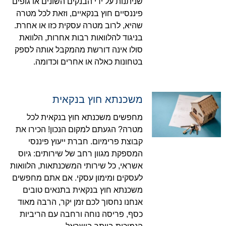
שניתנות על ידי הבנקים השונים או גופים
פיננסיים חוץ בנקאיים, וזאת לכל מטרה
שהיא, לרוב מטרה עסקית כזו או אחרת.
בניגוד להלוואות רבות אחרות, הלוואת
סולו אינה דורשת מהמקבל אותה לספק
בטחונות כאלה או אחרים וכדומה.
משכנתא חוץ בנקאית
מחפשים משכנתא חוץ בנקאית לכל
מטרה? הגעתם למקום הנכון! הכירו את
קבוצת פרימיום. חברת ייעוץ פיננסי
המספקת מגוון רחב של שירותים: גיוס
אשראי, כל שירותי המשכנתאות, הלוואות
לעסקים ומימון עסקי. אם אתם מחפשים
משכנתא חוץ בנקאית בתנאים טובים
אנחנו נחסוך לכם זמן יקר, הרבה מאוד
כסף, פריסה נוחה ורחבה עם הריביות