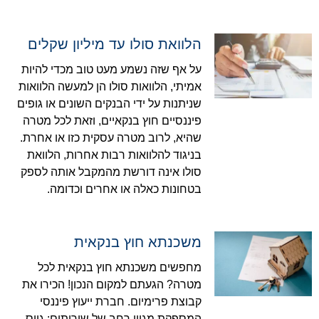
הלוואת סולו עד מיליון שקלים
על אף שזה נשמע מעט טוב מכדי להיות
אמיתי, הלוואות סולו הן למעשה הלוואות
שניתנות על ידי הבנקים השונים או גופים
פיננסיים חוץ בנקאיים, וזאת לכל מטרה
שהיא, לרוב מטרה עסקית כזו או אחרת.
בניגוד להלוואות רבות אחרות, הלוואת
סולו אינה דורשת מהמקבל אותה לספק
בטחונות כאלה או אחרים וכדומה.
משכנתא חוץ בנקאית
מחפשים משכנתא חוץ בנקאית לכל
מטרה? הגעתם למקום הנכון! הכירו את
קבוצת פרימיום. חברת ייעוץ פיננסי
המספקת מגוון רחב של שירותים: גיוס